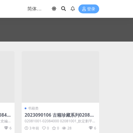
登录
书籍类
0840
2023090106 古籍珍藏系列020810
太史編輯
01-02084000共7.68GB 定剿平粵匪
_焦太史編輯
02081001-02084000 02081001_欽定剿平粵
方略十四_奕訢等撰
匪方略十四_奕訢...
6
3 年前
0
0
28
6