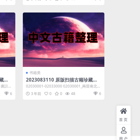
书籍类
珍藏系
2023083110 原版扫描古籍珍藏系
7.06
列编号02030001-02033000共6.69
_四書廣註十
02030001-02033000 02030001_兩晉南北合
GB
纂一_馮世瀛撰....
6
3 年前
0
0
48
6
首页
用户