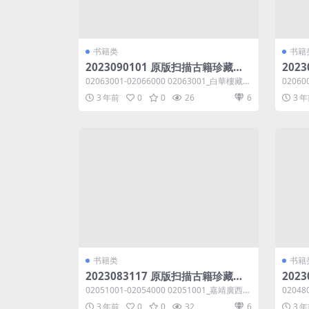
书籍类
书籍
2023090101 原版扫描古籍珍藏系
202
列编号02063001-02066000共6.7
列编号0
02063001-02066000 02063001_白華樓藏稿
02060
GB
GB
二_茅坤撰.dj...
苑五_凌
3 年前
0
0
26
6
3 
书籍类
书籍
2023083117 原版扫描古籍珍藏系
202
列编号02051001-02054000共7.67
列编号0
02051001-02054000 02051001_嘉靖廣西通
02048
GB
GB
志六_林富黃佐纂...
奏議八_
3 年前
0
0
32
6
3 