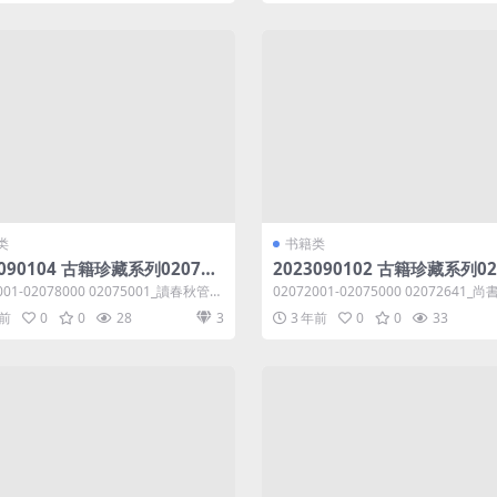
类
书籍类
3090104 古籍珍藏系列020750
2023090102 古籍珍藏系列02
02078000共887MB 讀春秋管見
01-02075000共1.00GB 尚
001-02078000 02075001_讀春秋管見
02072001-02075000 02072641_
羅典撰等
元鄒季友撰等
.dj...
元鄒季友撰.dj...
年前
0
0
28
3
3 年前
0
0
33