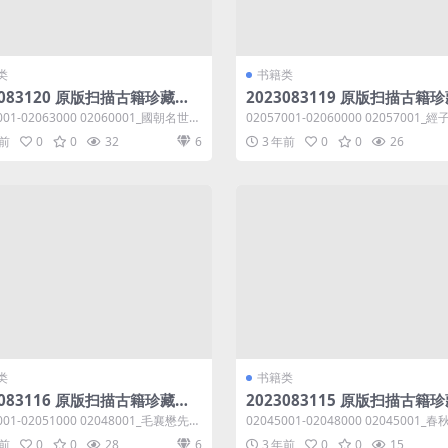
类
书籍类
3083120 原版扫描古籍珍藏系
2023083119 原版扫描古籍
2060001-02063000共7.31
列编号02057001-02060000共
001-02063000 02060001_國朝名世類
02057001-02060000 02057001
GB
迪知輯....
_洪邁輯.djv...
年前
0
0
32
6
3 年前
0
0
26
类
书籍类
3083116 原版扫描古籍珍藏系
2023083115 原版扫描古籍
2048001-02051000共7.62
列编号02045001-02048000共
001-02051000 02048001_毛襄懋先生
02045001-02048000 02045001
GB
毛伯溫撰...
註十_郜坦撰.d...
年前
0
0
28
6
3 年前
0
0
15