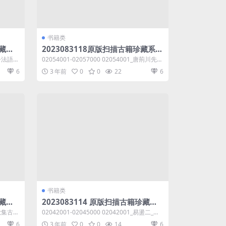
书籍类
珍藏系
2023083118原版扫描古籍珍藏系列
8.23
编号02054001-02057000共6.90G
_經子法語二
02054001-02057000 02054001_唐荊川先生
B
編纂諸儒語要二_...
6
3 年前
0
0
22
6
书籍类
珍藏系
2023083114 原版扫描古籍珍藏系
7.71
列编号02042001-02045000共6.9
_春秋集古傳
02042001-02045000 02042001_易盪二_方
GB
鯤撰.djvu ...
6
3 年前
0
0
14
6