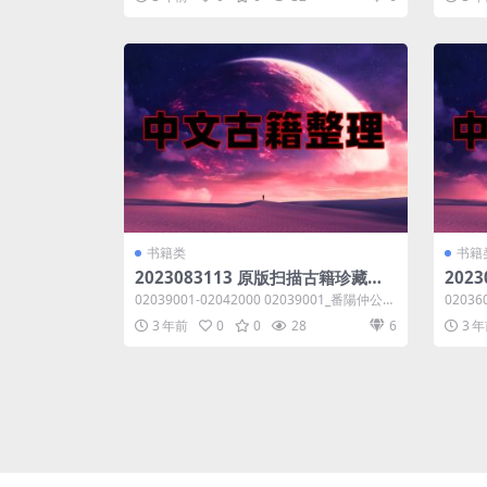
书籍类
书籍
2023083113 原版扫描古籍珍藏系
202
列编号02039001-02042000共7.48
列编号0
02039001-02042000 02039001_番陽仲公李
02036
GB
GB
先生文集二_元李...
集六_陳
3 年前
0
0
28
6
3 