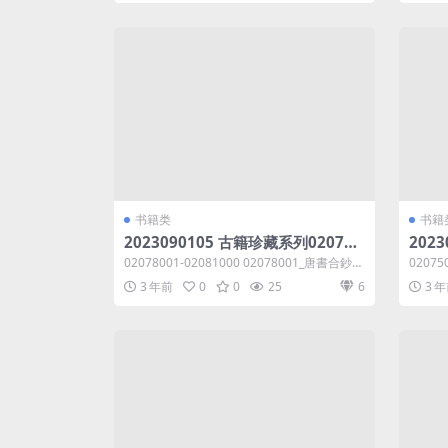
书籍类
书籍
2023090105 古籍珍藏系列020780
202
01-02081000共7.81GB 唐書合鈔一
01-
02078001-02081000 02078001_唐書合鈔一
02075
_沈炳震撰等
三_
_沈炳震撰.dj...
三_羅典撰
3 年前
0
0
25
6
3 