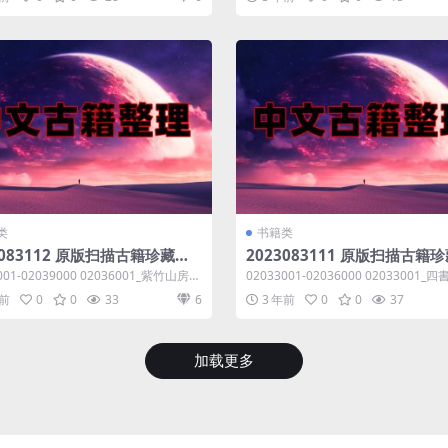
类
书籍类
3083112 原版扫描古籍珍藏系
2023083111 原版扫描古籍
2036001-02039000共7.11
列编号02033001-02036000共
001-02039000 02036001_紫竹山房詩
02033001-02036000 02033001
GB
兆崙撰....
四_張謙宜輯.d...
年前
0
0
33
6
3 年前
0
0
37
加载更多