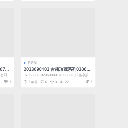
书籍类
0720
2023090102 古籍珍藏系列020660
書音釋_
01-02069000 共7.03GB 張秦亭詩
尚書音釋_
02066001-02069000 02066001_張秦亭詩集
集六_張丹撰等
六_張丹撰.dj...
3
3 年前
0
0
22
6