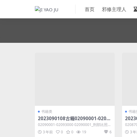
首页
邪修主理人
书籍类
书籍
2023090108古籍02090001-0209
2023
3000共7.63GB 刑部比照加減成案
000
02090001-02093000 02090001_刑部比照加
02087
續編八_許槤撰等
七_
減成案續編八_許...
考續編七
3 年前
0
0
19
6
3 