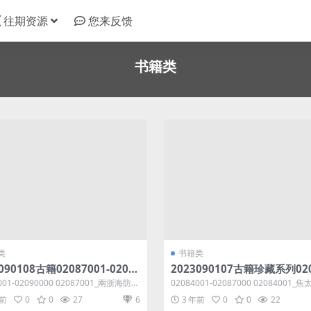
往期资源
您来反馈
书籍类
类
书籍类
090108古籍02087001-0209
2023090107古籍珍藏系列02
0共7.01GB 兩浙海防類考續編
01-02087000共8.06GB 焦
001-02090000 02087001_兩浙海防類
02084001-02087000 02084001
範淶撰等
國朝獻徵錄三十二_焦竑輯等
_範淶撰...
國朝獻徵錄三十二...
年前
0
0
27
6
3 年前
0
0
22