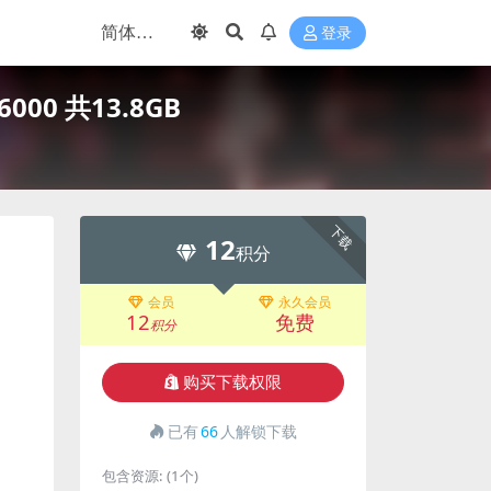
登录
000 共13.8GB
下载
12
积分
会员
永久会员
12
免费
积分
购买下载权限
已有
66
人解锁下载
包含资源:
(1个)