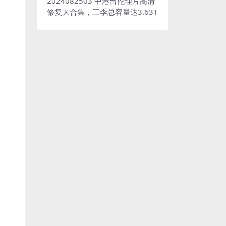
2024082503 中港台伦理片高清
修复大合集，三季总容量达3.63T