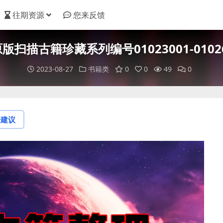
往期资源
您来反馈
 原版扫描古籍珍藏系列编号01023001-01026
2023-08-27
书籍类
0
0
49
0
论建议