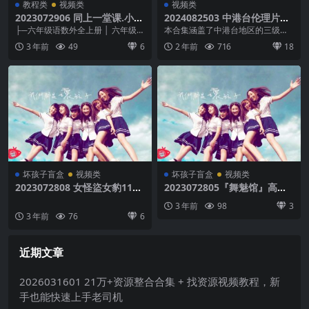
教程类
视频类
视频类
2023072906 同上一堂课.小学
2024082503 中港台伦理片高
六年级 41.22GB
清修复大合集，三季总容量达
├─六年级语数外全上册 │ 六年级-
本合集涵盖了中港台地区的三级影
3.63T
数学-《位置与方向》1_CETV.mp4
片， 共计三季483部， 版本均为网
3 年前
49
6
2 年前
716
18
│...
络可寻之最清晰...
坏孩子盲盒
视频类
坏孩子盲盒
视频类
2023072808 女怪盜女豹11部
2023072805『舞魅馆』高端
合集 18.15GB
定制臀摇广场舞32V 迷人肉丝
3 年前
98
3
超诱惑 4.34GB
3 年前
76
6
近期文章
2026031601 21万+资源整合合集 + 找资源视频教程，新
手也能快速上手老司机